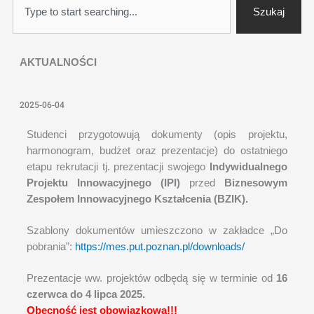
Szukaj
AKTUALNOŚCI
2025-06-04
Strona
Strona
Strona
Strona
Strona
Strona
Strona
Studenci przygotowują dokumenty (opis projektu,
harmonogram, budżet oraz prezentacje) do ostatniego
etapu rekrutacji tj. prezentacji swojego
Indywidualnego
Projektu Innowacyjnego (IPI)
przed
Biznesowym
Zespołem Innowacyjnego Kształcenia (BZIK).
Szablony dokumentów umieszczono w zakładce „Do
pobrania”:
https://mes.put.poznan.pl/downloads/
Prezentacje ww. projektów odbędą się w terminie od
16
czerwca do 4 lipca 2025.
Obecność jest obowiązkowa!!!