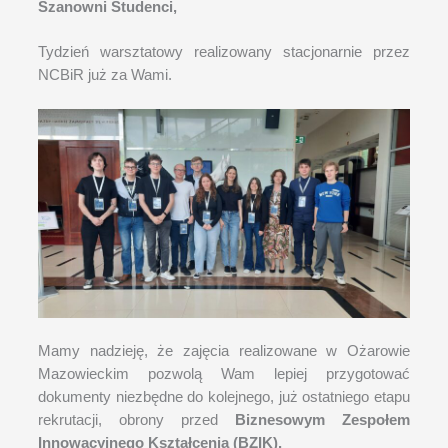
Szanowni Studenci,
Tydzień warsztatowy realizowany stacjonarnie przez
NCBiR już za Wami.
Mamy nadzieję, że zajęcia realizowane w Ożarowie
Mazowieckim pozwolą Wam lepiej przygotować
dokumenty niezbędne do kolejnego, już ostatniego etapu
rekrutacji, obrony przed
Biznesowym Zespołem
Innowacyjnego Kształcenia (BZIK).